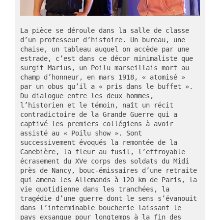
La pièce se déroule dans la salle de classe 
d’un professeur d’histoire. Un bureau, une 
chaise, un tableau auquel on accède par une 
estrade, c’est dans ce décor minimaliste que 
surgit Marius, un Poilu marseillais mort au 
champ d’honneur, en mars 1918, « atomisé » 
par un obus qu’il a « pris dans le buffet ». 
Du dialogue entre les deux hommes, 
l’historien et le témoin, naît un récit 
contradictoire de la Grande Guerre qui a 
captivé les premiers collégiens à avoir 
assisté au « Poilu show ». Sont 
successivement évoqués la remontée de la 
Canebière, la fleur au fusil, l’effroyable 
écrasement du XVe corps des soldats du Midi 
près de Nancy, bouc-émissaires d’une retraite 
qui amena les Allemands à 120 km de Paris, la 
vie quotidienne dans les tranchées, la 
tragédie d’une guerre dont le sens s’évanouit 
dans l’interminable boucherie laissant le 
pays exsangue pour longtemps à la fin des 