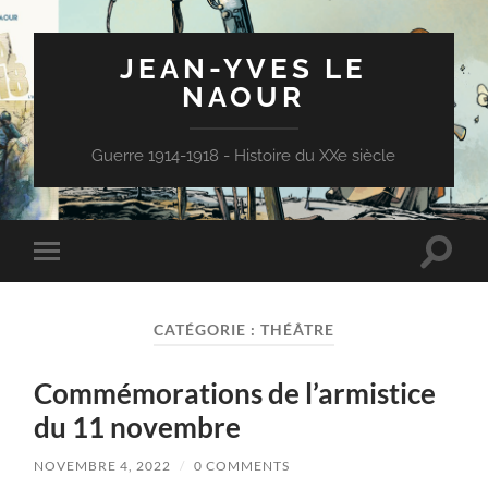
JEAN-YVES LE
NAOUR
Guerre 1914-1918 - Histoire du XXe siècle
Toggle
Toggle
search
mobile
field
menu
CATÉGORIE :
THÉÂTRE
Commémorations de l’armistice
du 11 novembre
NOVEMBRE 4, 2022
/
0 COMMENTS