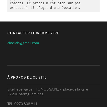
combats. Le propos n’est bien sûr pas 
exhaustif, il s’agit d’une évocation.
CONTACTER LE WEBMESTRE
clodiah@gmail.com
À PROPOS DE CE SITE
Site hébergé par : IONOS SARL, 7, place de la gare
57200 Sarreguemines.
Tél : 0970 808 911.