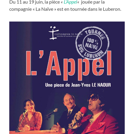
Du 11 au 19 juin, la pièce
«
L’Appel
«
jouée par la
compagnie « La Naïve » est en tournée dans le Luberon.