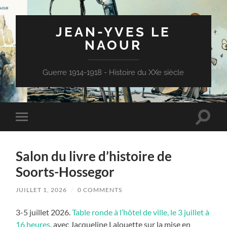
JEAN-YVES LE
NAOUR
Guerre 1914-1918 - Histoire du XXe siècle
Toggle
Toggle
search
mobile
field
menu
Salon du livre d’histoire de
Soorts-Hossegor
JUILLET 1, 2026
/
0 COMMENTS
3-5 juillet 2026.
Table ronde à l’hôtel de ville, le 3 juillet à
16 heures
, avec Jacqueline Lalouette sur la mise en