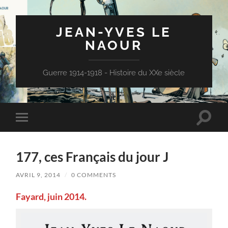
JEAN-YVES LE
NAOUR
Guerre 1914-1918 - Histoire du XXe siècle
Toggle
Toggle
search
mobile
field
menu
177, ces Français du jour J
AVRIL 9, 2014
/
0 COMMENTS
Fayard, juin 2014.