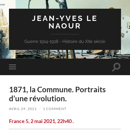
JEAN-YVES LE
NAOUR
Guerre 1914-1918 - Histoire du XXe siècle
Toggle
Toggle
search
mobile
field
menu
1871, la Commune. Portraits
d’une révolution.
AVRIL 29, 2021
/
1 COMMENT
France 5, 2 mai 2021, 22h40 .