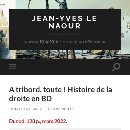
JEAN-YVES LE
NAOUR
Guerre 1914-1918 - Histoire du XXe siècle
Toggle
Toggle
search
mobile
field
menu
A tribord, toute ! Histoire de la
droite en BD
JANVIER 31, 2022
/
0 COMMENTS
Dunod, 128 p., mars 2022.