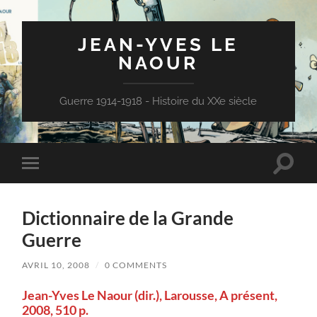
JEAN-YVES LE
NAOUR
Guerre 1914-1918 - Histoire du XXe siècle
Toggle
Toggle
search
mobile
field
menu
Dictionnaire de la Grande
Guerre
AVRIL 10, 2008
/
0 COMMENTS
Jean-Yves Le Naour (dir.), Larousse, A présent,
2008, 510 p.