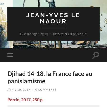
JEAN-YVES LE
NAOUR
Guerre 1914-1918 - Histoire du XXe siècle
Toggle
Toggle
search
mobile
field
menu
Djihad 14-18. la France face au
panislamisme
AVRIL 10, 2017
/
0 COMMENTS
Perrin, 2017, 250 p.