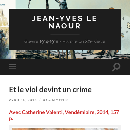
JEAN-YVES LE
NAOUR
Guerre 1914-1918 - Histoire du XXe siècle
Toggle
Toggle
search
mobile
field
menu
Et le viol devint un crime
AVRIL 10, 2014
/
0 COMMENTS
Avec Catherine Valenti, Vendémiaire, 2014, 157
p.