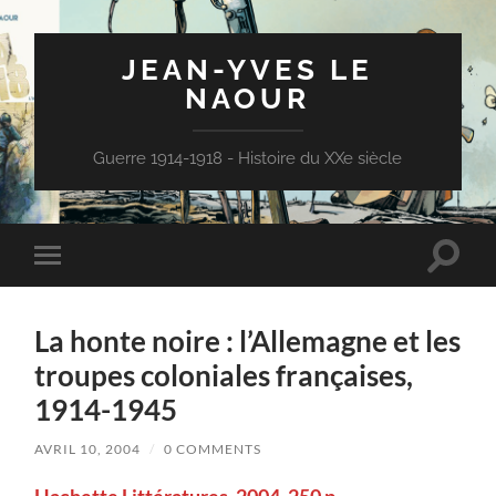
JEAN-YVES LE
NAOUR
Guerre 1914-1918 - Histoire du XXe siècle
Toggle
Toggle
search
mobile
field
menu
La honte noire : l’Allemagne et les
troupes coloniales françaises,
1914-1945
AVRIL 10, 2004
/
0 COMMENTS