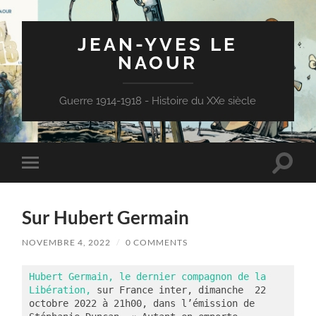
JEAN-YVES LE
NAOUR
Guerre 1914-1918 - Histoire du XXe siècle
Toggle
Toggle
search
mobile
field
menu
Sur Hubert Germain
NOVEMBRE 4, 2022
/
0 COMMENTS
Hubert Germain, le dernier compagnon de la 
Libération,
 sur France inter, dimanche  22 
octobre 2022 à 21h00, dans l’émission de 