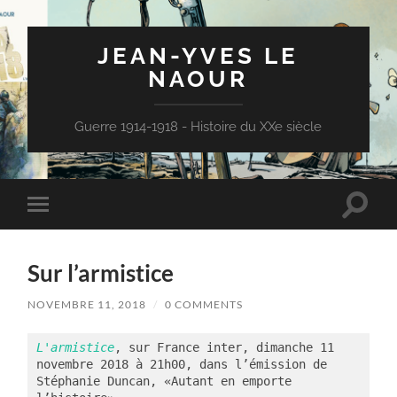
JEAN-YVES LE
NAOUR
Guerre 1914-1918 - Histoire du XXe siècle
Toggle
Toggle
search
mobile
field
menu
Sur l’armistice
NOVEMBRE 11, 2018
/
0 COMMENTS
L'armistice
, sur France inter, dimanche 11 
novembre 2018 à 21h00, dans l’émission de 
Stéphanie Duncan, «Autant en emporte 