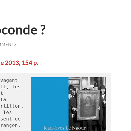
oconde ?
MMENTS
e 2013, 154 p.
vagant 
11, les 
t 
la 
rtillon, 
 les 
sent de 
rançon. 