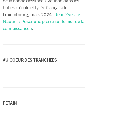
de la bande dessinée « Vauban dans les
bulles », école et lycée français de
Luxembourg, mars 2024 :
Jean Yves Le
Naour : « Poser une pierre sur le mur de la
connaissance »
.
AU COEUR DES TRANCHÉES
PÉTAIN