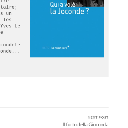
ire 
taire; 
s un 
 les 
Yves Le 
e 
condele 
monde...
NEXT POST
Il furto della Gioconda