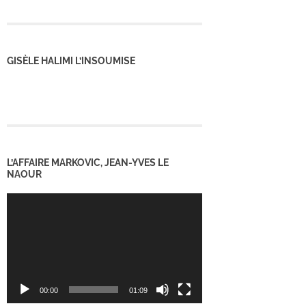
GISÈLE HALIMI L’INSOUMISE
L’AFFAIRE MARKOVIC, JEAN-YVES LE
NAOUR
Lecteur
vidéo
00:00
01:09